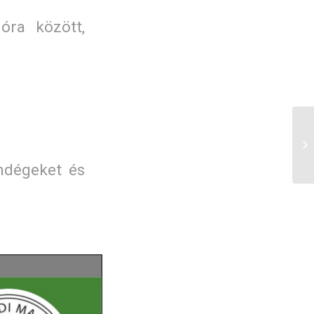
óra között,
Má
Sz
endégeket és