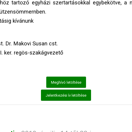
höz tartozó egyházi szertartásokkal egybekötve, a
 Lützensömmernben.
átásig kívánunk
t. Dr. Makovi Susan cst.
I. ker. regös-szakágvezető
Meghívó letöltése
Jelentkezési ív letöltése