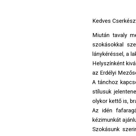
Kedves Cserkészt
Miután tavaly m
szokásokkal szer
lánykéréssel, a l
Helyszínként kiv
az Erdélyi Mezősé
A tánchoz kapcso
stílusuk jelenten
olykor kettő is, 
Az idén fafarag
kézimunkát ajánl
Szokásunk szeri