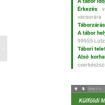
A tábor idő
Érkezés
: 
vacsorára
Táborzárás
A tábor hel
99955 Lüt
Szerepeltünk a TV-ben,
Tábori tele
már megint! :)
Alsó korha
cserkészszü
Oldal
1
/
5