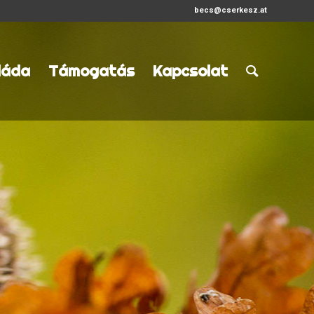
becs@cserkesz.at
láda
Támogatás
Kapcsolat