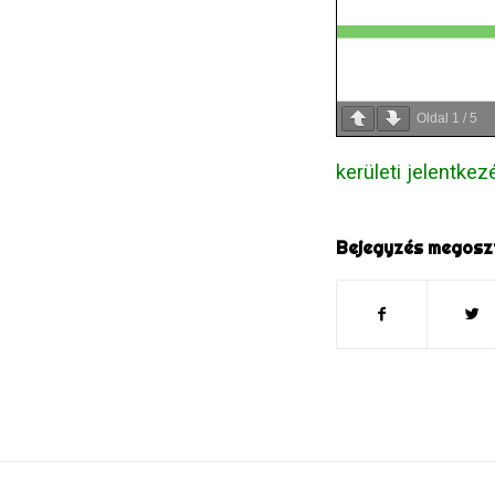
Oldal
1
/
5
kerületi jelentkezé
Bejegyzés megosz