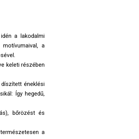
idén a lakodalmi
s motívumaival, a
sével.
e keleti részében
íszített éneklési
sikál: Így hegedű,
ás), bőrözést és
 természetesen a