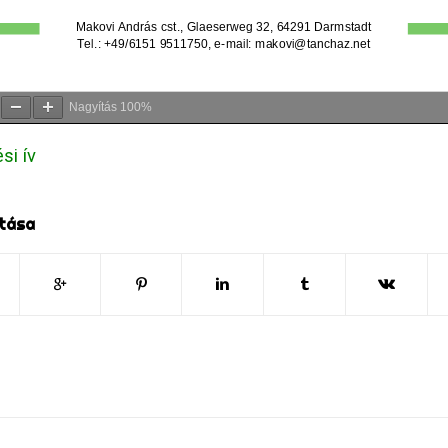
Nagyítás
100%
si ív
tása