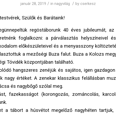
/
/
január 28, 2019
in
nagyvilág
by
cserkesz
estvérek, Szülők és Barátaink!
egünnepeltük regöstáborunk 40 éves jubileumát, az 
etnénk foglalkozni: a párválasztás helyszíneivel é
akodalom előkészületeivel és a menyasszony költözteté
álasztottuk a mezőségi Buza falut. Buza a Kolozs megy
gi Tóvidék központjában található.
lódó hangszeres zenéjük és sajátos, igen gazdagon d
ek nagy értéket. A zenekar klasszikus felállásban muz
brácsa és nagybőgő szólal meg.
ást, fazekasságot (korongozás, zománcolás, karcol
unk.
nt a tábort a húsvétot megelőző nagyhéten tartjuk,