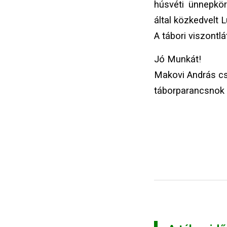
húsvéti ünnepkör
által közkedvelt
A tábori viszontl
Jó Munkát!
Makovi András cs
táborparancsnok 