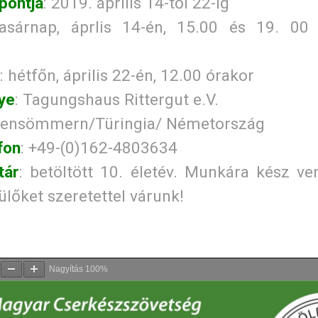
pontja
: 2019. április 14-től 22-ig
vasárnap, áprlis 14-én, 15.00 és 19. 00 
: hétfőn, április 22-én, 12.00 órakor
ye
: Tagungshaus Rittergut e.V.
zensömmern/Türingia/ Németország
fon
: +49-(0)162-4803634
tár
: betöltött 10. életév. Munkára kész v
lőket szeretettel várunk!
Nagyítás
100%