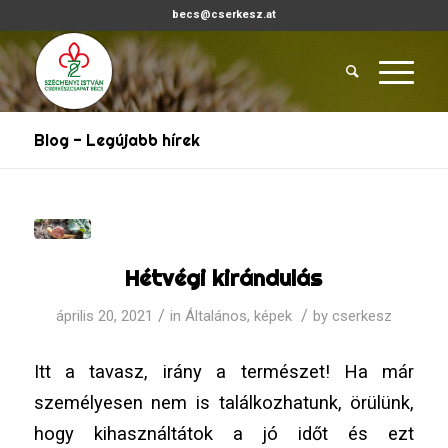
becs@cserkesz.at
Blog - Legújabb hírek
Hétvégi kirándulás
/
/
április 20, 2021
in
Általános
,
képek
by
cserkesz
Itt a tavasz, irány a természet! Ha már
személyesen nem is találkozhatunk, örülünk,
hogy kihasználtátok a jó időt és ezt