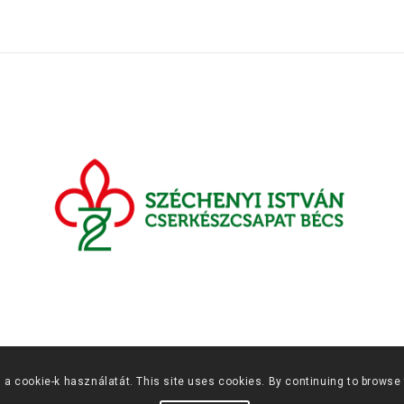
 a cookie-k használatát. This site uses cookies. By continuing to browse 