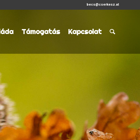
becs@cserkesz.at
láda
Támogatás
Kapcsolat