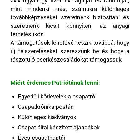
akik ugyanúgy fizetnek tagdíjat és tábordíjat,
mint mindenki más, számukra különleges
továbbképzéseket szeretnénk biztosítani és
szeretnénk kicsit könnyíteni az anyagi
terhelésükön.
A támogatások lehetővé teszik továbbá, hogy
új felszereléseket szerezzünk be és hogy a
rászoruló cserkészcsaládokat támogassuk.
Miért érdemes Patriótának lenni:
Egyedüli körlevelek a csapatról
Csapatkrónika postán
Különleges kiadványok
Csapat által készített ajándékok
Éves csapatnaptár